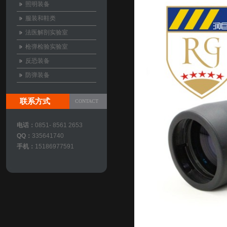
照明装备
服装和鞋类
法医解剖实验室
枪弹检验实验室
反恐装备
防弹装备
联系方式
CONTACT
电话：
0851- 8561 2653
QQ：
335641740
手机：
15186977591