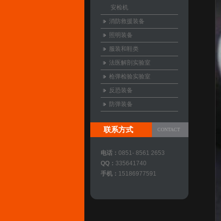
安检机
消防救援装备
照明装备
服装和鞋类
法医解剖实验室
枪弹检验实验室
反恐装备
防弹装备
联系方式
CONTACT
电话：
0851- 8561 2653
QQ：
335641740
手机：
15186977591